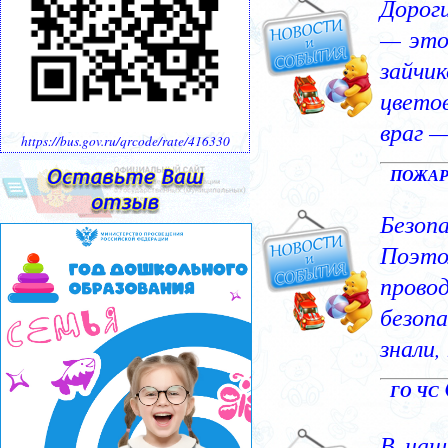
https://bus.gov.ru/qrcode/rate/416330