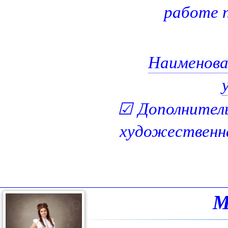
работе п
Наименова
☑
Дополнител
художественна
М