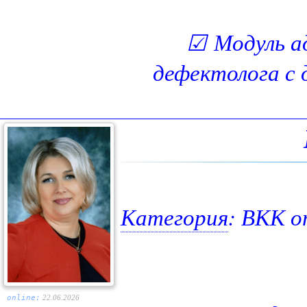
☑
Модуль а
дефектолога с 
Категория
: ВКК о
online:
22.06.2026