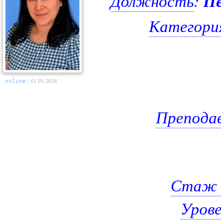
Должность
:
Пе
Категори
online:
01.01.2026
Препода
Стаж 
Урове