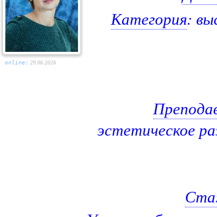
Категория
: в
online:
29.06.2026
Препода
эстетическое ра
Ста