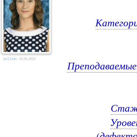
Категор
online:
16.06.2026
Преподаваемые
Стаж 
Урове
(дефекто