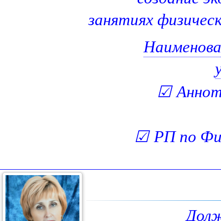
занятиях физическ
Наименова
☑
Аннот
☑
РП по Фи
Дол