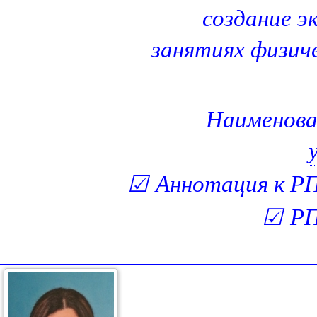
создание э
занятиях физиче
Наименова
☑
Аннотация к РП
☑
РП