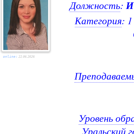
Должность
:
И
Категория
: 
online:
22.06.2026
Преподаваем
Уровень обр
Уральский 