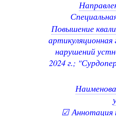
Направлен
Специальная
Повышение квал
артикуляционная 
нарушений устно
2024 г.; "Сурдопе
Наименова
☑
Аннотация 