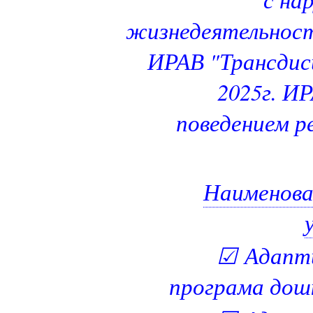
жизнедеятельности 
ИРАВ "Трансдисц
2025г. И
поведением р
Наименова
☑
Адапти
програма дошк