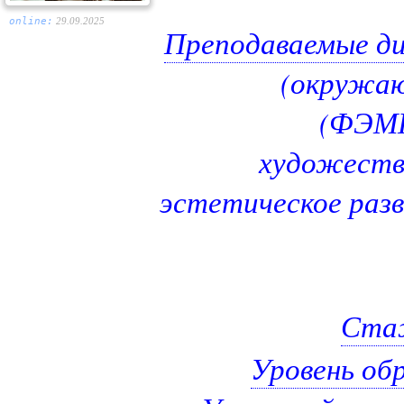
online:
29.09.2025
Преподаваемые д
(окружаю
(ФЭМП)
художеств
эстетическое раз
Стаж
Уровень об