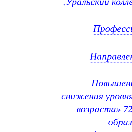
,Уральский колл
Професси
Направлен
Повышени
снижения уровня
возраста» 72
образ