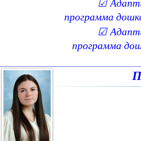
☑
Адапти
программа дошко
☑
Адапти
программа дош
П