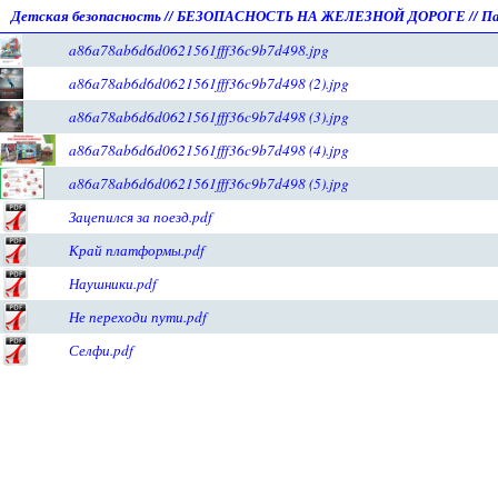
Детская безопасность
//
БЕЗОПАСНОСТЬ НА ЖЕЛЕЗНОЙ ДОРОГЕ
//
П
a86a78ab6d6d0621561fff36c9b7d498.jpg
a86a78ab6d6d0621561fff36c9b7d498 (2).jpg
a86a78ab6d6d0621561fff36c9b7d498 (3).jpg
a86a78ab6d6d0621561fff36c9b7d498 (4).jpg
a86a78ab6d6d0621561fff36c9b7d498 (5).jpg
Зацепился за поезд.pdf
Край платформы.pdf
Наушники.pdf
Не переходи пути.pdf
Селфи.pdf