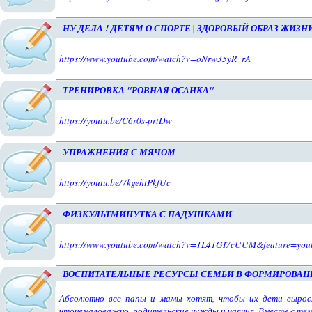
НУ ДЕЛА ! ДЕТЯМ О СПОРТЕ | ЗДОРОВЫЙ ОБРАЗ ЖИЗН
https://www.youtube.com/watch?v=oNrw35yR_rA
ТРЕНИРОВКА "РОВНАЯ ОСАНКА"
https://youtu.be/C6r0s-prtDw
УПРАЖНЕНИЯ С МЯЧОМ
https://youtu.be/7kgehtPkfUc
ФИЗКУЛЬТМИНУТКА С ПАДУШКАМИ
https://www.youtube.com/watch?v=1L41GI7cUUM&feature=youtu
ВОСПИТАТЕЛЬНЫЕ РЕСУРСЫ СЕМЬИ В ФОРМИРОВАН
Абсолютно все папы и мамы хотят, чтобы их дети выросл
чтонемаловажно, родительские нужды и чаяния. Вместе с тем, 