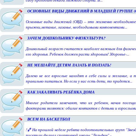
саду проходит декада лыжного спорта. В...
ОСНОВНЫЕ ВИДЫ ДВИЖЕНИЙ В МЛАДШЕЙ ГРУППЕ (ОТ 
Основные виды движений (ОВД) – это жизненно необходимое 
прыжки,метание, лазанье, необходимыми компонентами...
ЗАЧЕМ ДОШКОЛЬНИКУ ФИЗКУЛЬТУРА?
Дошкольный возраст считается наиболее важным для физическ
его здоровья. Ребенок должен расти здоровым! Здоровье-...
НЕ МЕШАЙТЕ ДЕТЯМ ЛАЗАТЬ И ПОЛЗАТЬ!
Далеко не все взрослые находят в себе силы и желание, а
правильно питаться. Но если у вас есть дети, то придется...
КАК ЗАКАЛИВАТЬ РЕБЁНКА ДОМА
Многие родители замечают, что их ребенок, начав посещ
факторами являются: обилие контактов с детьми и взрослыми.
ВСЕМ НА БАСКЕТБОЛ
!🏀 На прошлой неделе ребята подготовительных групп "Звез
посетили филиал спортивной школы "Дельфин" -...