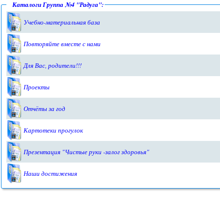
Каталоги Группа №4 "Радуга":
Учебно-материальная база
Повторяйте вместе с нами
Для Вас, родители!!!
Проекты
Отчёты за год
Картотеки прогулок
Презентация "Чистые руки -залог здоровья"
Наши достижения