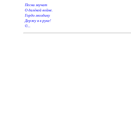
Песни звучат
О далёкой войне.
Гордо гвоздику
Держу я в руке!
©...